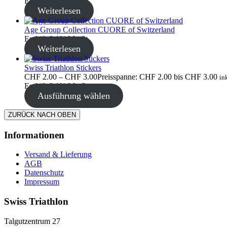
Enthält 8,1% MwSt.
Weiterlesen
Age Group Collection CUORE of Switzerland
Enthält 8,1% MwSt.
Weiterlesen
Swiss Triathlon Stickers
CHF
2.00
–
CHF
3.00
Preisspanne: CHF 2.00 bis CHF 3.00
in
Enthält 8,1% MwSt.
Ausführung wählen
ZURÜCK NACH OBEN
Informationen
Versand & Lieferung
AGB
Datenschutz
Impressum
Swiss Triathlon
Talgutzentrum 27