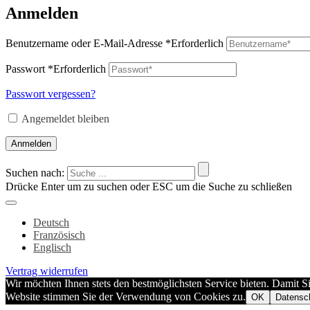
Anmelden
Benutzername oder E-Mail-Adresse
*
Erforderlich
Passwort
*
Erforderlich
Passwort vergessen?
Angemeldet bleiben
Anmelden
Suchen nach:
Drücke Enter um zu suchen oder ESC um die Suche zu schließen
Deutsch
Französisch
Englisch
Vertrag widerrufen
Wir möchten Ihnen stets den bestmöglichsten Service bieten. Damit S
Website stimmen Sie der Verwendung von Cookies zu.
OK
Datensc