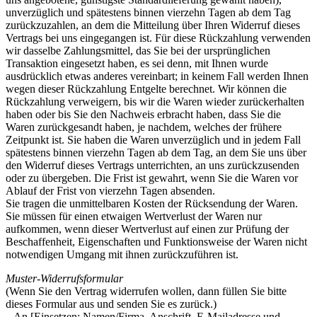
unverzüglich und spätestens binnen vierzehn Tagen ab dem Tag
zurückzuzahlen, an dem die Mitteilung über Ihren Widerruf dieses
Vertrags bei uns eingegangen ist. Für diese Rückzahlung verwenden
wir dasselbe Zahlungsmittel, das Sie bei der ursprünglichen
Transaktion eingesetzt haben, es sei denn, mit Ihnen wurde
ausdrücklich etwas anderes vereinbart; in keinem Fall werden Ihnen
wegen dieser Rückzahlung Entgelte berechnet. Wir können die
Rückzahlung verweigern, bis wir die Waren wieder zurückerhalten
haben oder bis Sie den Nachweis erbracht haben, dass Sie die
Waren zurückgesandt haben, je nachdem, welches der frühere
Zeitpunkt ist. Sie haben die Waren unverzüglich und in jedem Fall
spätestens binnen vierzehn Tagen ab dem Tag, an dem Sie uns über
den Widerruf dieses Vertrags unterrichten, an uns zurückzusenden
oder zu übergeben. Die Frist ist gewahrt, wenn Sie die Waren vor
Ablauf der Frist von vierzehn Tagen absenden.
Sie tragen die unmittelbaren Kosten der Rücksendung der Waren.
Sie müssen für einen etwaigen Wertverlust der Waren nur
aufkommen, wenn dieser Wertverlust auf einen zur Prüfung der
Beschaffenheit, Eigenschaften und Funktionsweise der Waren nicht
notwendigen Umgang mit ihnen zurückzuführen ist.
Muster-Widerrufsformular
(Wenn Sie den Vertrag widerrufen wollen, dann füllen Sie bitte
dieses Formular aus und senden Sie es zurück.)
– An [Einsetzen: Namen/Firma, Anschrift, E-Mailadresse und,